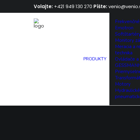
Volajte:
+421 949 130 270
Píšte:
venio@venio.
Frekvenčné
Emotron
Softštarté
Monitory zá
Meracia a r
technika
PRODUKTY
Ovládače a 
GESSMAN
Priemyselné
Transformá
Motory
Hydraulické
pneumatick