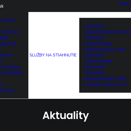
Ochr
sk
 meniče
Technická
ry Emotron
dokumentácia Emotron
ťaže
Technická
egulačná
dokumentácia
transformátory vn/nn
kreslá
SLUŽBY
NA STIAHNUTIE
Technická
N
dokumentácia
 rezistory
Gessmann
tory NN/NN
Technická
dokumentácia k MaR
 a
technike, Akytec ALP
é prvky
Aktuality