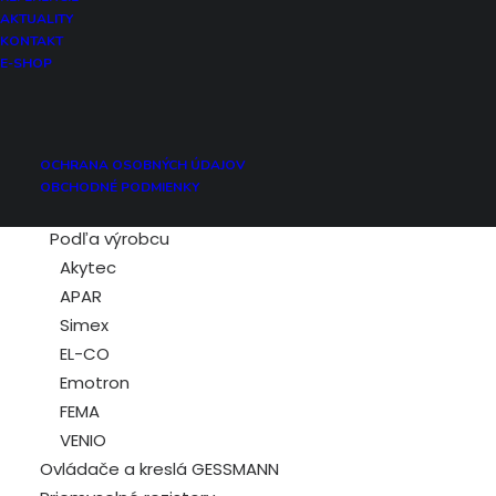
Vlhkosť
AKTUALITY
Hladina
KONTAKT
E-SHOP
Otáčky
Frekvencia
Prúd
Napätie
OCHRANA OSOBNÝCH ÚDAJOV
Spínanie
OBCHODNÉ PODMIENKY
Počítadlo
Podľa výrobcu
Akytec
APAR
Simex
EL-CO
Emotron
FEMA
VENIO
Ovládače a kreslá GESSMANN