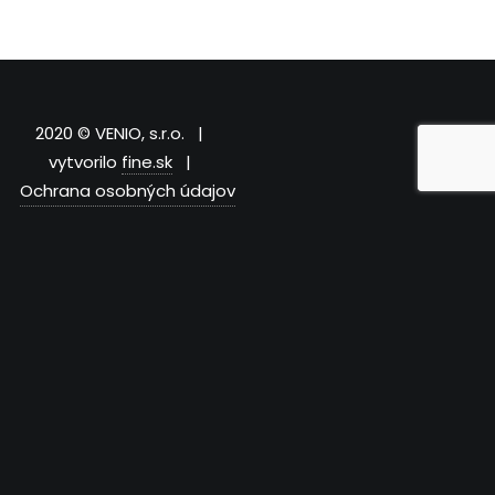
2020 © VENIO, s.r.o. |
vytvorilo
fine.sk
|
Ochrana osobných údajov
Táto stránka používa súbory cookies. Kliknutím na “Prijať”,
potvrdíte ich používanie.
Nastavenia
Prijať
Close
Prehľad ochrany osobných údajov
Táto webová stránka používa cookies, aby zlepšila váš