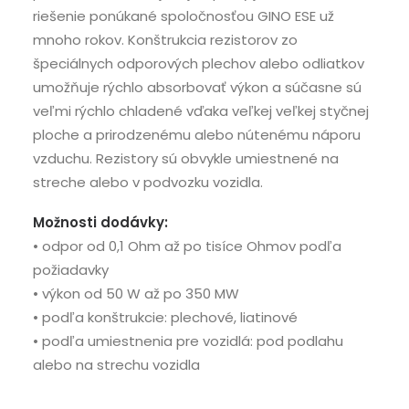
riešenie ponúkané spoločnosťou GINO ESE už
mnoho rokov. Konštrukcia rezistorov zo
špeciálnych odporových plechov alebo odliatkov
umožňuje rýchlo absorbovať výkon a súčasne sú
veľmi rýchlo chladené vďaka veľkej veľkej styčnej
ploche a prirodzenému alebo nútenému náporu
vzduchu. Rezistory sú obvykle umiestnené na
streche alebo v podvozku vozidla.
Možnosti dodávky:
• odpor od 0,1 Ohm až po tisíce Ohmov podľa
požiadavky
• výkon od 50 W až po 350 MW
• podľa konštrukcie: plechové, liatinové
• podľa umiestnenia pre vozidlá: pod podlahu
alebo na strechu vozidla