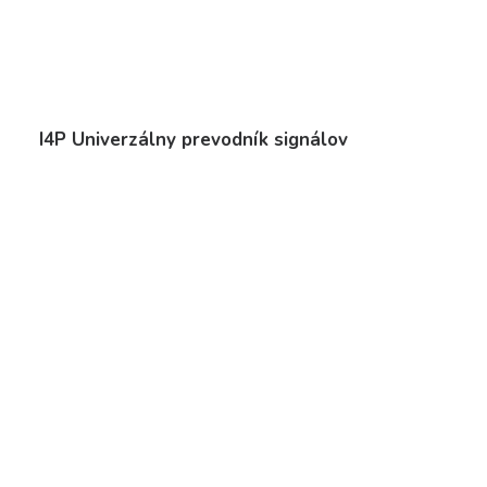
I4P Univerzálny prevodník signálov