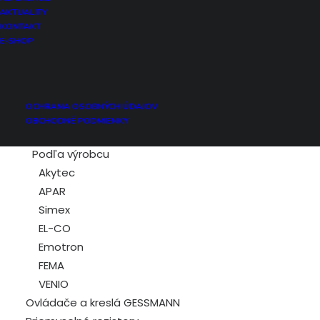
Vlhkosť
AKTUALITY
Hladina
KONTAKT
E-SHOP
Otáčky
Frekvencia
Prúd
Napätie
OCHRANA OSOBNÝCH ÚDAJOV
Spínanie
OBCHODNÉ PODMIENKY
Počítadlo
Podľa výrobcu
Akytec
APAR
Simex
EL-CO
Emotron
FEMA
VENIO
Ovládače a kreslá GESSMANN