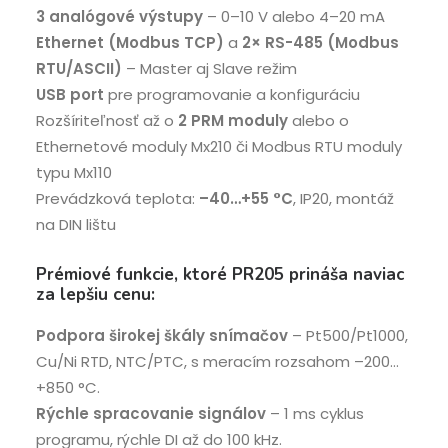
3 analógové výstupy
– 0–10 V alebo 4–20 mA
Ethernet (Modbus TCP)
a
2× RS-485 (Modbus
RTU/ASCII)
– Master aj Slave režim
USB port
pre programovanie a konfiguráciu
Rozšíriteľnosť až o
2 PRM moduly
alebo o
Ethernetové moduly Mx210 či Modbus RTU moduly
typu Mx110
Prevádzková teplota:
–40…+55 °C
, IP20, montáž
na DIN lištu
Prémiové funkcie, ktoré PR205 prináša naviac
za lepšiu cenu:
Podpora širokej škály snímačov
– Pt500/Pt1000,
Cu/Ni RTD, NTC/PTC, s meracím rozsahom –200…
+850 °C.
Rýchle spracovanie signálov
– 1 ms cyklus
programu, rýchle DI až do 100 kHz.