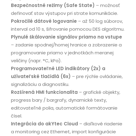
Bezpečnostné režimy (Safe State)
– možnosť
definovať stav výstupov pri strate komunikácie.
Pokročilé dátové logovanie
– až 50 log súborov,
interval od 10 s, šifrovanie pomocou DES algoritmu.
Plynulé škálovanie signálov priamo na vstupe
– zadanie spodnej/hornej hranice a zobrazenie a
programovanie priamo v jednotkách meranej
veličiny (napr. °C, kPa).
Programovateľné LED indikátory (2x) a
užívateľské tlačidlá (6x)
– pre rýchle ovládanie,
signalizáciu a diagnostiku.
Rozšírená HMI funkcionalita
– grafické objekty,
progress bary / bargrafy, dynamické texty,
editovateľné polia, automatické formátovanie
čísel.
Integrácia do akYtec Cloud
– diaľkové riadenie
a monitoring cez Ethernet, import konfigurácie