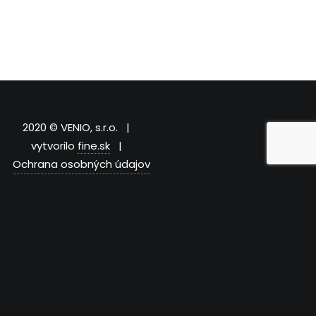
2020 © VENIO, s.r.o. |
vytvorilo
fine.sk
|
Ochrana osobných údajov
Táto stránka používa súbory cookies. Kliknutím na “Prijať”,
potvrdíte ich používanie.
Nastavenia
Prijať
Close