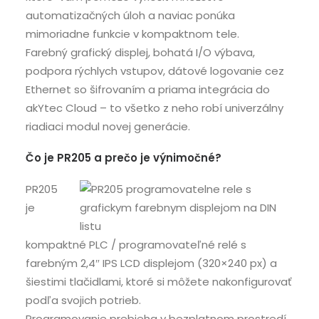
automatizačných úloh a naviac ponúka
mimoriadne funkcie v kompaktnom tele.
Farebný grafický displej, bohatá I/O výbava,
podpora rýchlych vstupov, dátové logovanie cez
Ethernet so šifrovaním a priama integrácia do
akYtec Cloud – to všetko z neho robí univerzálny
riadiaci modul novej generácie.
Čo je PR205 a prečo je výnimočné?
PR205
je
kompaktné PLC / programovateľné relé s
farebným 2,4″ IPS LCD displejom (320×240 px) a
šiestimi tlačidlami, ktoré si môžete nakonfigurovať
podľa svojich potrieb.
Programovanie prebieha v bezplatnom prostredí