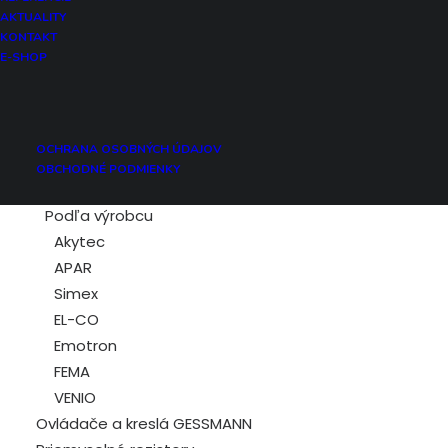
Vlhkosť
AKTUALITY
Hladina
KONTAKT
E-SHOP
Otáčky
Frekvencia
Prúd
Napätie
OCHRANA OSOBNÝCH ÚDAJOV
Spínanie
OBCHODNÉ PODMIENKY
Počítadlo
Podľa výrobcu
Akytec
APAR
Simex
EL-CO
Emotron
FEMA
VENIO
Ovládače a kreslá GESSMANN