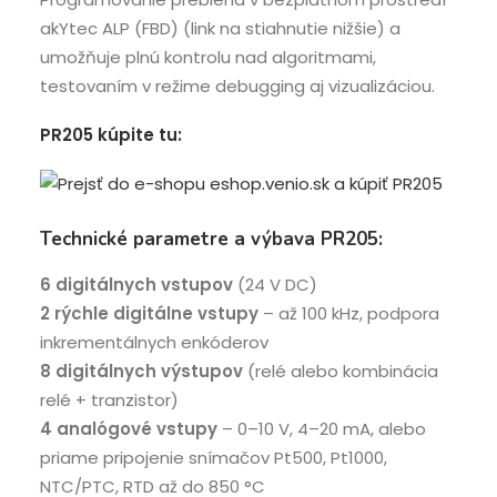
akYtec ALP (FBD) (link na stiahnutie nižšie) a
umožňuje plnú kontrolu nad algoritmami,
testovaním v režime debugging aj vizualizáciou.
PR205 kúpite tu
:
Technické parametre a výbava PR205:
6 digitálnych vstupov
(24 V DC)
2 rýchle digitálne vstupy
– až 100 kHz, podpora
inkrementálnych enkóderov
8 digitálnych výstupov
(relé alebo kombinácia
relé + tranzistor)
4 analógové vstupy
– 0–10 V, 4–20 mA, alebo
priame pripojenie snímačov Pt500, Pt1000,
NTC/PTC, RTD až do 850 °C