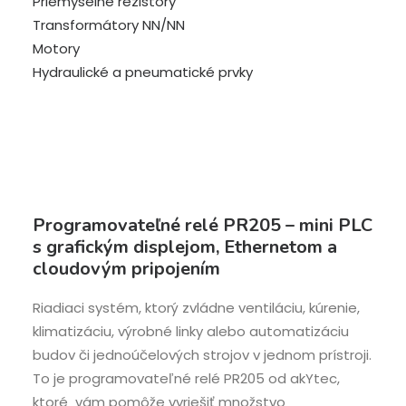
Priemyselné rezistory
Transformátory NN/NN
Motory
Hydraulické a pneumatické prvky
Programovateľné relé PR205 – mini PLC
s grafickým displejom, Ethernetom a
cloudovým pripojením
Riadiaci systém, ktorý zvládne ventiláciu, kúrenie,
klimatizáciu, výrobné linky alebo automatizáciu
budov či jednoúčelových strojov v jednom prístroji.
To je programovateľné relé PR205 od akYtec,
ktoré vám pomôže vyriešiť množstvo