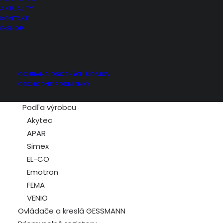
Vlhkosť
AKTUALITY
Hladina
KONTAKT
E-SHOP
Otáčky
Frekvencia
Prúd
Napätie
OCHRANA OSOBNÝCH ÚDAJOV
Spínanie
OBCHODNÉ PODMIENKY
Počítadlo
Podľa výrobcu
Akytec
APAR
Simex
EL-CO
Emotron
FEMA
VENIO
Ovládače a kreslá GESSMANN