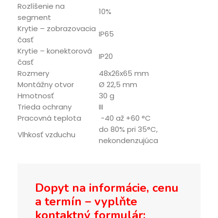
Rozlíšenie na
10%
segment
Krytie – zobrazovacia
IP65
časť
Krytie – konektorová
IP20
časť
Rozmery
48x26x65 mm
Montážny otvor
Ø 22,5 mm
Hmotnosť
30 g
Trieda ochrany
III
Pracovná teplota
-40 až +60 °C
do 80% pri 35°C,
Vlhkosť vzduchu
nekondenzujúca
Dopyt na informácie, cenu
a termín – vyplňte
kontaktný formulár: