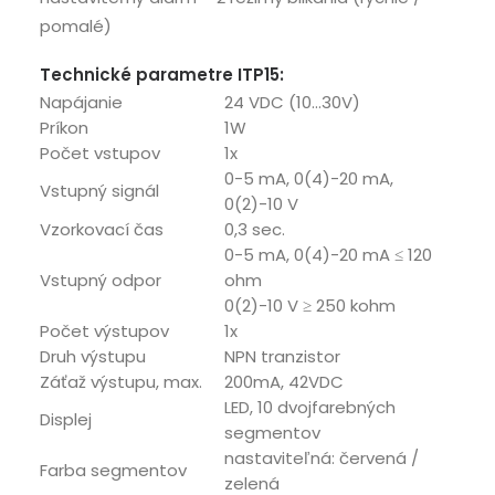
pomalé)
Technické parametre ITP15:
Napájanie
24 VDC (10…30V)
Príkon
1W
Počet vstupov
1x
0-5 mA, 0(4)-20 mA,
Vstupný signál
0(2)-10 V
Vzorkovací čas
0,3 sec.
0-5 mA, 0(4)-20 mA ≤ 120
Vstupný odpor
ohm
0(2)-10 V ≥ 250 kohm
Počet výstupov
1x
Druh výstupu
NPN tranzistor
Záťaž výstupu, max.
200mA, 42VDC
LED, 10 dvojfarebných
Displej
segmentov
nastaviteľná: červená /
Farba segmentov
zelená