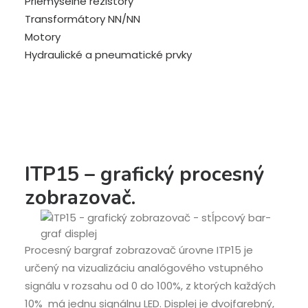
Priemyselné rezistory
Transformátory NN/NN
Motory
Hydraulické a pneumatické prvky
ITP15 – grafický procesný
zobrazovač.
Procesný bargraf zobrazovač úrovne ITP15 je
určený na vizualizáciu analógového vstupného
signálu v rozsahu od 0 do 100%, z ktorých každých
10% má jednu signálnu LED. Displej je dvojfarebný,