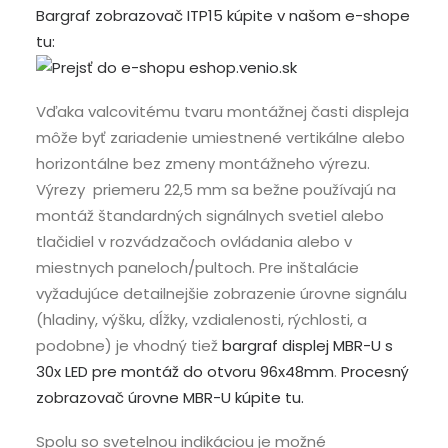
Bargraf zobrazovač ITP15 kúpite v našom e-shope
tu:
Vďaka valcovitému tvaru montážnej časti displeja
môže byť zariadenie umiestnené vertikálne alebo
horizontálne bez zmeny montážneho výrezu.
Výrezy priemeru 22,5 mm sa bežne používajú na
montáž štandardných signálnych svetiel alebo
tlačidiel v rozvádzačoch ovládania alebo v
miestnych paneloch/pultoch. Pre inštalácie
vyžadujúce detailnejšie zobrazenie úrovne signálu
(hladiny, výšku, dĺžky, vzdialenosti, rýchlosti, a
podobne) je vhodný tiež
bargraf displej MBR-U s
30x LED pre montáž do otvoru 96x48mm
.
Procesný
zobrazovač úrovne MBR-U kúpite tu.
Spolu so svetelnou indikáciou je možné