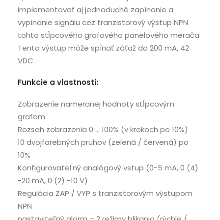
implementovať aj jednoduché zapínanie a
vypínanie signálu cez tranzistorový výstup NPN
tohto stĺpcového grafového panelového merača.
Tento výstup môže spínať záťaž do 200 mA, 42
VDC.
Funkcie a vlastnosti:
Zobrazenie nameranej hodnoty stĺpcovým
grafom
Rozsah zobrazenia 0 … 100% (v krokoch po 10%)
10 dvojfarebných pruhov (zelená / červená) po
10%
Konfigurovateľný analógový vstup (0-5 mA, 0 (4)
-20 mA, 0 (2) -10 V)
Regulácia ZAP / VYP s tranzistorovým výstupom
NPN
nastaviteľný alarm – 2 režimy blikania (rýchle /