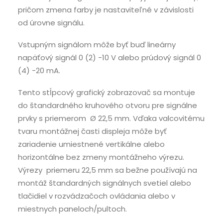
pričom zmena farby je nastaviteľné v závislosti
od úrovne signálu.
Vstupným signálom môže byť buď lineárny
napäťový signál 0 (2) -10 V alebo prúdový signál 0
(4) -20 mA.
Tento stĺpcový grafický zobrazovač sa montuje
do štandardného kruhového otvoru pre signálne
prvky s priemerom Ø 22,5 mm. Vďaka valcovitému
tvaru montážnej časti displeja môže byť
zariadenie umiestnené vertikálne alebo
horizontálne bez zmeny montážneho výrezu.
Výrezy priemeru 22,5 mm sa bežne používajú na
montáž štandardných signálnych svetiel alebo
tlačidiel v rozvádzačoch ovládania alebo v
miestnych paneloch/pultoch.