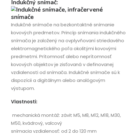
Indukčný snímač:
Indukčné snímače na bezkontaktné snímanie
kovových predmetov. Princíp snímania indukčného
snímača je založený na ovplyvňovaní striedavého
elektromagnetického poľa okolitými kovovými
predmetmi. Prítomnosť alebo neprítomnosť
kovových objektov je zisťovaná v definovanej
vzdialenosti od snímača. Indukčné snímače sú k
dispozícii a digitálnym alebo analógovým
výstupom.
Vlastnosti:
mechanická montáž: závit M5, M8, M12, M18, M30,
M50, kvádrový, valcový
snímacia vzdialenosť: od 2 do 120 mm