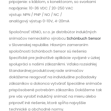
pripojenie: s káblom, s konektorom, so svorkami
napájanie: 10-36 VDC / 20-250 VAC
výstup: NPN / PNP / NO / NC /
analógový výstup 0-10V, 4-20mA
Spoločnosť VENIO, s.r.o. je distribútor indukčných
snímačov nemeckého výrobcu
Schönbuch Sensor
v Slovenskej republike. Hlavným zameraním
spoločnosti Schönboch Sensor sú riešenia
špecifické pre jednotlivé aplikácie vyvíjané v úzkej
spolupráci s našimi zákazníkmi. Vďaka rozsiahlej
štandardnej produktovej rade snímačov
dokážeme reagovať na individuálne požiadavky
zákazníkov a dokonca vytvárať špeciálne snímače
prispôsobené potrebám zákazníka. Dokážeme tak
pre vás vyrobiť indukčný snímač na mieru alebo
pripraviť iné riešenie, ktoré spĺňa najvyššie
technické a obchodné normy.