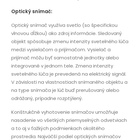
Optický snímač:
Optický snímač využíva svetlo (so špecifickou
vlnovou dĺžkou) ako zdroj informácie. Sledovaný
objekt spôsobuje zmenu intenzity svetelného lúča
medzi vysielačom a prijímačom. Vysielač a
prijímač môžu byť samostatné jednotky alebo
integrované v jednom tele. Zmena intenzity
svetelného lúča je prevedená na elektrický signál.
V závislosti na vlastnostiach snímaného objektu a
na type snímača je lúč buď prerušovaný alebo
odrážaný, prípadne rozptýlený.
Konštrukčné vyhotovenie snímačov umožňuje
nasadenie vo všetkých priemyselných odvetviach
a to aj v ťažkých podmienkach okolitého
prostredia. Najväčší podiel optických snímačov