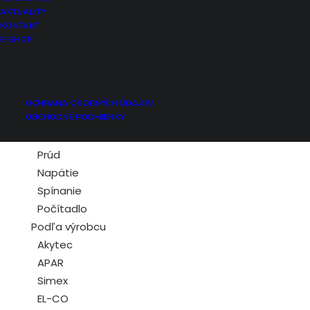
Regulátory
AKTUALITY
KONTAKT
Teplota
E-SHOP
Tlak
Prietok
Vlhkosť
Hladina
OCHRANA OSOBNÝCH ÚDAJOV
OBCHODNÉ PODMIENKY
Otáčky
Frekvencia
Prúd
Napätie
Spínanie
Počítadlo
Podľa výrobcu
Akytec
APAR
Simex
EL-CO