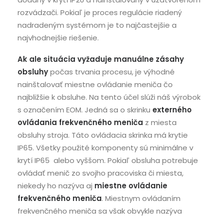
rozvádzači. Pokiaľ je proces regulácie riadený
nadradeným systémom je to najčastejšie a
najvhodnejšie riešenie.
Ak ale situácia vyžaduje manuálne zásahy
obsluhy
počas trvania procesu, je výhodné
nainštalovať miestne ovládanie meniča čo
najbližšie k obsluhe. Na tento účel slúži náš výrobok
s označením EOM. Jedná sa o skrinku
externého
ovládania frekvenčného meniča
z miesta
obsluhy stroja. Táto ovládacia skrinka má krytie
IP65. Všetky použité komponenty sú minimálne v
krytí IP65 alebo vyššom. Pokiaľ obsluha potrebuje
ovládať menič zo svojho pracoviska či miesta,
niekedy ho nazýva aj
miestne ovládanie
frekvenčného meniča
. Miestnym ovládaním
frekvenčného meniča sa však obvykle nazýva