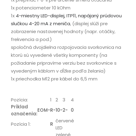
1x potenciometer 10 kOhm
1x
4-miestny LED-displej, ITP11, napájaný prúdovou
slučkou 4-20 mA z meniča
, (displej slúži pre
zobrazenie nastavenej hodnoty (napr. otáčky,
frekvencia a pod.)
spoločná dvojdielna rozpojovacia svorkovnica na
ktorú sú vyvedené všetky komponenty (na
požiadanie pripravíme verziu bez svorkovnice s
vyvedeným káblom v dĺžke podľa želania)
1x priechodka M12 pre kábel do 6,5 mm
Pozícia:
1
2
3
4
Príklad
EOM-
R-
10-
2-
0
označenia:
červené
Pozícia 1:
R
LED
zelené