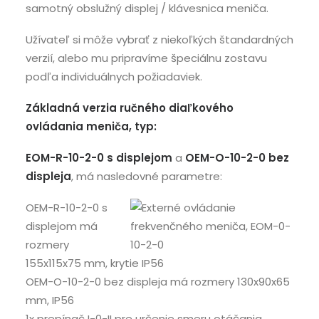
samotný obslužný displej / klávesnica meniča.
Užívateľ si môže vybrať z niekoľkých štandardných
verzií, alebo mu pripravíme špeciálnu zostavu
podľa individuálnych požiadaviek.
Základná verzia ručného diaľkového
ovládania meniča, typ:
EOM-R-10-2-0
s displejom
a
OEM-O-10-2-0 bez
displeja
, má nasledovné parametre:
OEM-R-10-2-0 s
displejom má
rozmery
155x115x75 mm, krytie IP56
OEM-O-10-2-0 bez displeja má rozmery 130x90x65
mm, IP56
1x prepínač I-0-II pre určenie smeru otáčania