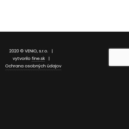
2020 © VENIO, s.r.o. |
vytvorilo
fine.sk
|
Ochrana osobných údajov
Táto stránka používa súbory cookies. Kliknutím na “Prijať”,
potvrdíte ich používanie.
Nastavenia
Prijať
Close