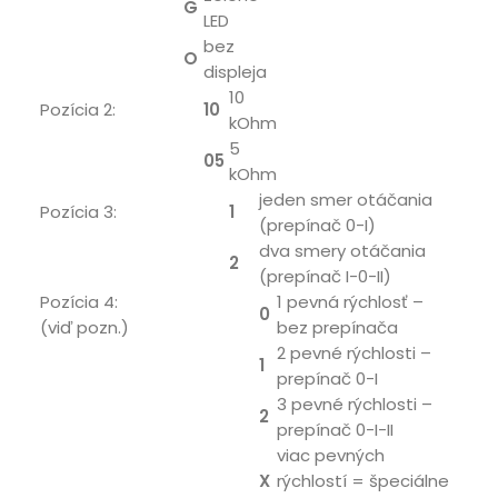
G
LED
bez
O
displeja
10
Pozícia 2:
10
kOhm
5
05
kOhm
jeden smer otáčania
Pozícia 3:
1
(prepínač 0-I)
dva smery otáčania
2
(prepínač I-0-II)
Pozícia 4:
1 pevná rýchlosť –
0
(viď pozn.)
bez prepínača
2 pevné rýchlosti –
1
prepínač 0-I
3 pevné rýchlosti –
2
prepínač 0-I-II
viac pevných
X
rýchlostí = špeciálne