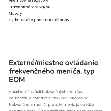
Priemyselné rezistory
Transformátory NN/NN
Motory
Hydraulické a pneumatické prvky
Externé/miestne ovládanie
frekvenčného meniča, typ
EOM
Väčšina inštalácií frekvenčných meničov
neumožňuje ovládanie obsluhou priamo na
frekvenčnom meniči, pretože menič je obvykle
dodaný v krytí IP20 a nainštalovaný v uzatvorenom