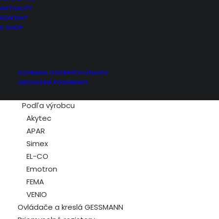
Vlhkosť
AKTUALITY
Hladina
KONTAKT
E-SHOP
Otáčky
Frekvencia
Prúd
Napätie
OCHRANA OSOBNÝCH ÚDAJOV
Spínanie
OBCHODNÉ PODMIENKY
Počítadlo
Podľa výrobcu
Akytec
APAR
Simex
EL-CO
Emotron
FEMA
VENIO
Ovládače a kreslá GESSMANN