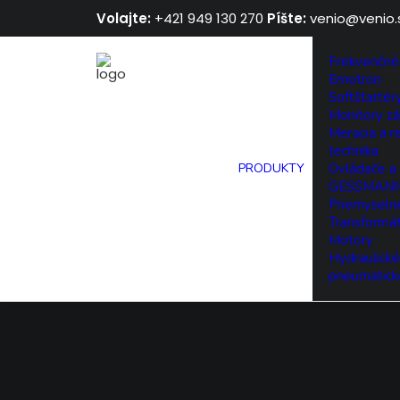
Volajte:
+421 949 130 270
Píšte:
venio@venio.
Frekvenčné
Emotron
Softštarté
Monitory zá
Meracia a r
technika
PRODUKTY
Ovládače a 
GESSMAN
Priemyselné
Transformá
Motory
Hydraulické
pneumatick