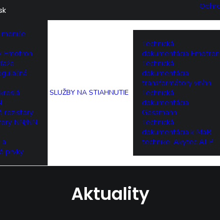
Ochr
sk
 meniče
Technická
ry Emotron
dokumentácia Emotron
ťaže
Technická
egulačná
dokumentácia
transformátory vn/nn
kreslá
SLUŽBY
NA STIAHNUTIE
Technická
N
dokumentácia
 rezistory
Gessmann
tory NN/NN
Technická
dokumentácia k MaR
 a
technike, Akytec ALP
é prvky
Aktuality